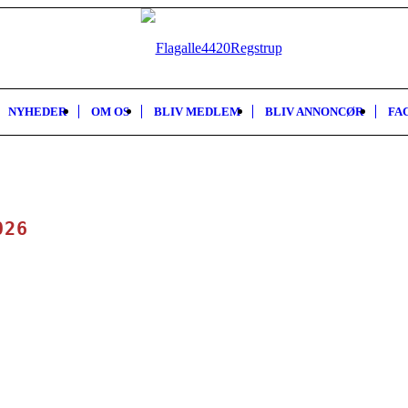
NYHEDER
OM OS
BLIV MEDLEM
BLIV ANNONCØR
FA
026