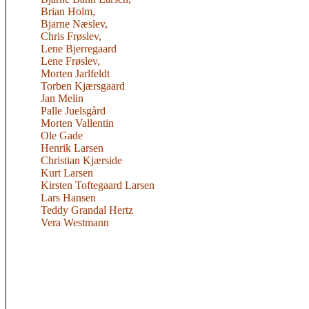
Brian Holm,
Bjarne Næslev,
Chris Frøslev,
Lene Bjerregaard
Lene Frøslev,
Morten Jarlfeldt
Torben Kjærsgaard
Jan Melin
Palle Juelsgård
Morten Vallentin
Ole Gade
Henrik Larsen
Christian Kjærside
Kurt Larsen
Kirsten Toftegaard Larsen
Lars Hansen
Teddy Grandal Hertz
Vera Westmann