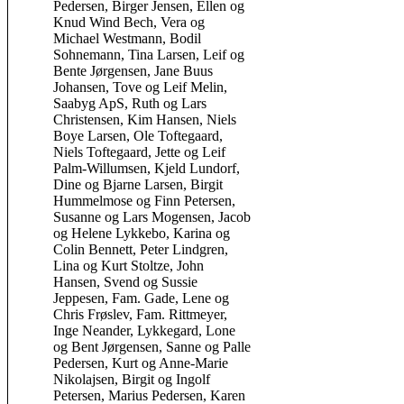
Pedersen, Birger Jensen, Ellen og
Knud Wind Bech, Vera og
Michael Westmann, Bodil
Sohnemann, Tina Larsen, Leif og
Bente Jørgensen, Jane Buus
Johansen, T
ove og Leif Melin,
Saabyg ApS, Ruth og Lars
Christensen, Kim Hansen, Niels
Boye Larsen, Ole Toftegaard,
Niels Toftegaard, Jette og Leif
Palm-Willumsen, Kjeld Lundorf,
Dine og Bjarne Larsen, Birgit
Hummelmose og Finn Petersen,
Susanne og Lars Mogensen, Jacob
og Helene Lykkebo, Karina og
Colin Bennett, Peter Lindgren,
Lina og Kurt Stoltze, John
Hansen, Svend og Sussie
Jeppesen, Fam. Gade, Lene og
Chris Frøslev, Fam. Rittmeyer,
Inge Neander, Lykkegard, Lone
og Bent Jørgensen, Sanne og Palle
Pedersen, Kurt og Anne-Marie
Nikolajsen, Birgit og Ingolf
Petersen, Marius Pedersen, Karen