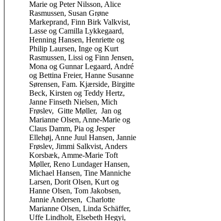
Marie og Peter Nilsson, Alice
Rasmussen, Susan Grøne
Markeprand, Finn Birk Valkvist,
Lasse og Camilla Lykkegaard,
Henning Hansen, Henriette og
Philip Laursen, Inge og Kurt
Rasmussen, Lissi og Finn Jensen,
Mona og Gunnar Legaard, André
og Bettina Freier, Hanne Susanne
Sørensen, Fam. Kjærside, Birgitte
Beck, Kirsten og Teddy Hertz,
Janne Finseth Nielsen, Mich
Frøslev, Gitte Møller, Jan og
Marianne Olsen, Anne-Marie og
Claus Damm, Pia og Jesper
Ellehøj, Anne Juul Hansen, Jannie
Frøslev, Jimmi Salkvist, Anders
Korsbæk, Amme-Marie Toft
Møller, Reno Lundager Hansen,
Michael Hansen, Tine Manniche
Larsen, Dorit Olsen, Kurt og
Hanne Olsen, Tom Jakobsen,
Jannie Andersen, Charlotte
Marianne Olsen, Linda Schäffer,
Uffe Lindholt, Elsebeth Hegyi,